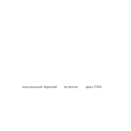
мануальный терапевт
остеопат
врач ЛФК