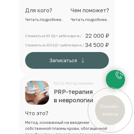
Для кого?
Чем поможет?
Читать подробнее.
Читать подробнее.
22 000 ₽
Стоимость за 50 ЕД + работа врача /
34 500 ₽
Стоимость за 100 ЕД + работа врача /
PRP-терапия
Записаться
в неврологии
05/11 Метод лечения
PRP-терапия
в неврологии
Онлайн-
Что это?
запись
Метод, основанный на введении
собственной плазмы крови, обогащённой