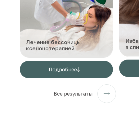
Изба
Лечение бессоницы
в сп
ксенонотерапией
Подробнее
Все результаты