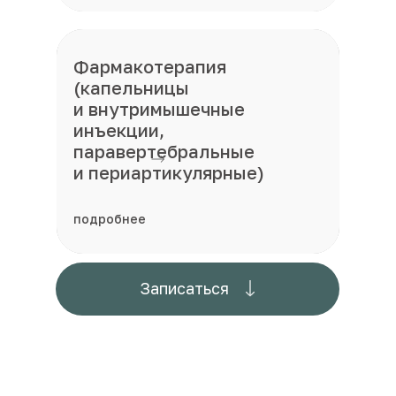
Ксенонотерапия
Фармакотерапия
(капельницы
и внутримышечные
инъекции,
паравертебральные
и периартикулярные)
подробнее
подробнее
Записаться