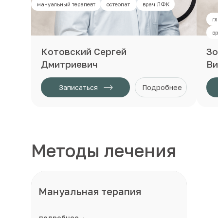
мануальный терапевт
остеопат
врач ЛФК
г
в
Котовский Сергей
Зо
Дмитриевич
Ви
Записаться
Подробнее
Методы лечения
Мануальная терапия
подробнее