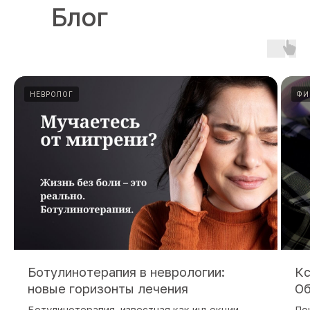
Блог
НЕВРОЛОГ
ФИ
Ботулинотерапия в неврологии:
Кс
новые горизонты лечения
Об
Ботулинотерапия, известная как инъекции
По