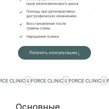
грыж межпозвонкового диска
Помощь при дегенеративно-
дистрофических изменениях
Восстановление после
травмы спины
Нарушение осанки
Получить консультацию
RCE CLINIC
FORCE CLINIC
FORCE CLINIC
Основные