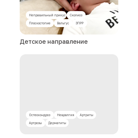
Неправильный прикус
Сколиоз
Плоскостопие
Вальгус
ЗПРР
Детское направление
Остеохондроз
Невралгия
Артриты
Артрозы
Дерматиты