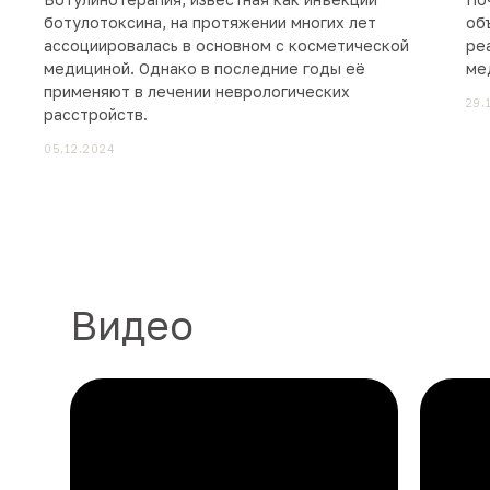
ботулотоксина, на протяжении многих лет
об
ассоциировалась в основном с косметической
ре
медициной. Однако в последние годы её
ме
применяют в лечении неврологических
29.
расстройств.
05.12.2024
Видео