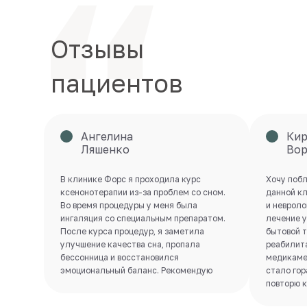
Отзывы
пациентов
Ангелина
Кир
Ляшенко
Вор
В клинике Форс я проходила курс
Хочу поб
ксенонотерапии из-за проблем со сном.
данной кл
Во время процедуры у меня была
и невроло
ингаляция со специальным препаратом.
лечение у
После курса процедур, я заметила
бытовой т
улучшение качества сна, пропала
реабилит
бессонница и восстановился
медикамен
эмоциональный баланс. Рекомендую
стало гор
повторю к