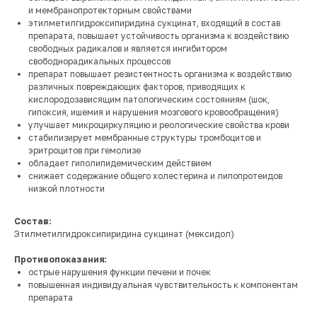
и мембранопротекторным свойствами
этилметилгидроксипиридина сукцинат, входящий в состав
препарата, повышает устойчивость организма к воздействию
свободных радикалов и является ингибитором
свободнорадикальных процессов
препарат повышает резистентность организма к воздействию
различных повреждающих факторов, приводящих к
кислородозависящим патологическим состояниям (шок,
гипоксия, ишемия и нарушения мозгового кровообращения)
улучшает микроциркуляцию и реологические свойства крови
стабилизирует мембранные структуры тромбоцитов и
эритроцитов при гемолизе
обладает гиполипидемическим действием
снижает содержание общего холестерина и липопротеидов
низкой плотности
Состав:
Этилметилгидроксипиридина сукцинат (мексидол)
Противопоказания:
острые нарушения функции печени и почек
повышенная индивидуальная чувствительность к компонентам
препарата