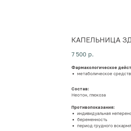
КАПЕЛЬНИЦА ЗД
р.
7 500
Фармакологическое дейст
метаболическое средст
Состав:
Неотон, глюкоза
Противопоказания:
индивидуальная неперен
беременность
период грудного вскарм