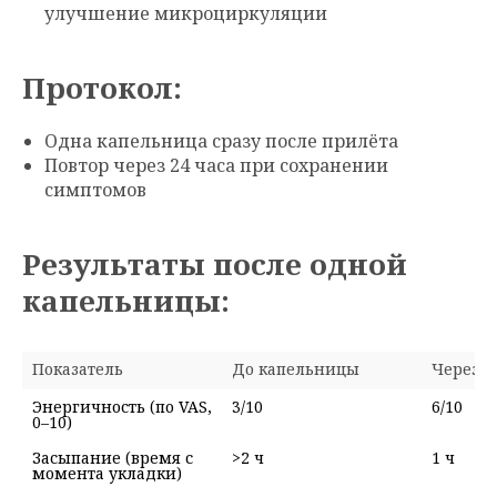
улучшение микроциркуляции
Протокол:
Одна капельница сразу после прилёта
Повтор через 24 часа при сохранении
симптомов
Результаты после одной
капельницы:
Показатель
До капельницы
Через 3
Энергичность (по VAS, 
0–10)
Засыпание (время с 
>2 ч
1 ч