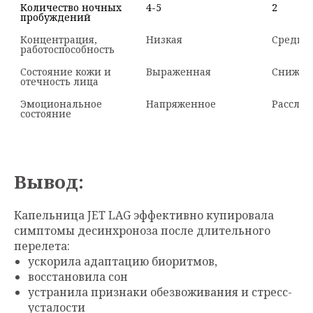
Количество ночных 
4-5
2
Концентрация, 
Низкая

Средня
Состояние кожи и 
Выраженная
Снижен
Эмоциональное 
Напряженное
Расслаб
состояние
Вывод:
Капельница JET LAG эффективно купировала
симптомы десинхроноза после длительного
перелета:
ускорила адаптацию биоритмов,
восстановила сон
устранила признаки обезвоживания и стресс-
усталости